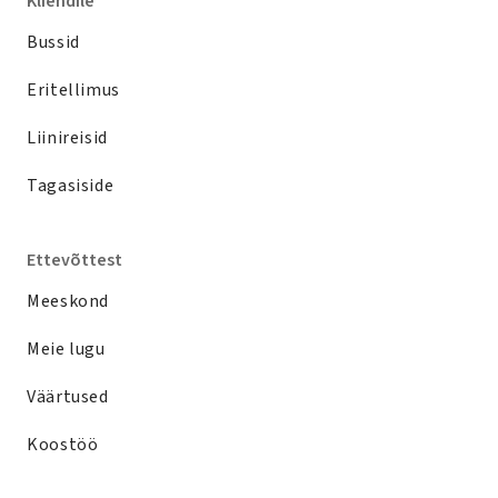
Kliendile
Bussid
Eritellimus
Liinireisid
Tagasiside
Ettevõttest
Meeskond
Meie lugu
Väärtused
Koostöö